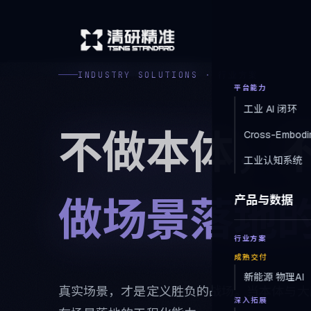
INDUSTRY SOLUTIONS · 行业方案
平台能力
工业 AI 闭环
不做本体，
Cross-Embodi
工业认知系统
产品与数据
做场景落地
行业方案
成熟交付
新能源 物理AI
真实场景，才是定义胜负的战场。当本体与大
深入拓展