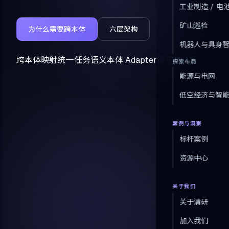
工业制造 / 电
矿山巡检
为什么需要跨本体
六层架构
机器人与具身
跨本体映射
统一任务语义
本体 Adapter
原子技能库
探索布局
能源与电网
低空经济与智
案例与洞察
标杆案例
资源中心
关于我们
关于清研
加入我们