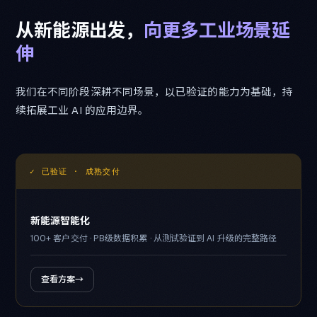
从
新
能
源
出
发
，
向
更
多
工
业
场
景
延
伸
我们在不同阶段深耕不同场景，以已验证的能力为基础，持
续拓展工业 AI 的应用边界。
✓ 已验证 · 成熟交付
新能源智能化
100+ 客户交付 · PB级数据积累 · 从测试验证到 AI 升级的完整路径
查看方案
→