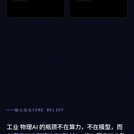
核心信念CORE BELIEF
工
业
物
理
AI
的
瓶
颈
不
在
算
力
，
不
在
模
型
，
而