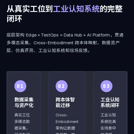
从
真
实
工
位
到
工
业
认
知
系
统
的
完
整
闭
环
底层架构 Edge × TestOps × Data Hub × AI Platform，贯通
多模态采集、Cross-Embodiment 跨本体映射、数据资产
层、仿真评测、工业认知系统和现场反馈。
01
02
03
数据采集
跨本体智
工业认知
与资产化
能迁移
系统闭环
真实工位
Cross-
工业认知
多模态数
Embodiment
系统在真
据采集，
架构让数据
实场景中