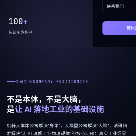
联系我们
67
+
预约
头部制造客户
公司定位COMPANY POSITIONING
不
是
本
体
，
不
是
大
脑
，
是
让
AI
落
地
工
业
的
基
础
设
施
机器人本体公司解决"身体"，大模型公司解决"大脑"，清研精
准解决"让 AI 理解工业物理规律"的核心问题：真实工业场景