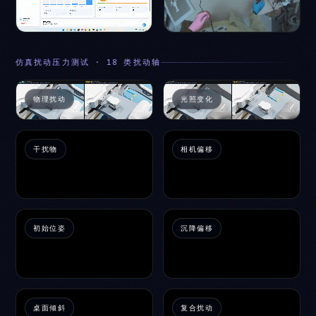
仿真扰动压力测试 · 18 类扰动轴
物理扰动
光照变化
干扰物
相机偏移
初始位姿
沉降偏移
桌面倾斜
复合扰动