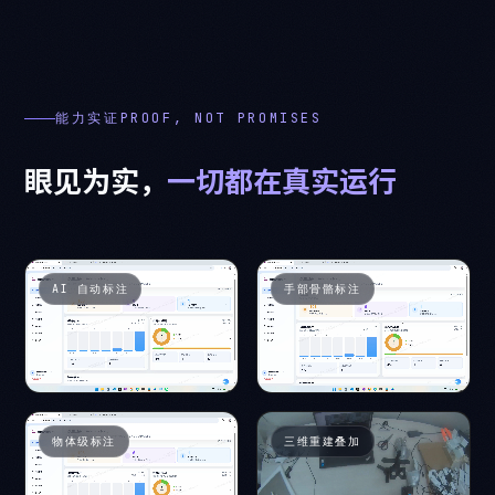
能力实证PROOF, NOT PROMISES
眼
见
为
实
，
一
切
都
在
真
实
运
行
AI 自动标注
手部骨骼标注
物体级标注
三维重建叠加