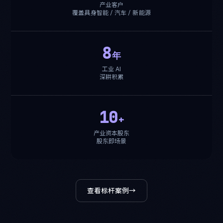
产业客户
覆盖具身智能 / 汽车 / 新能源
8
年
工业 AI
深耕积累
10
+
产业资本股东
股东即场景
查看标杆案例
→