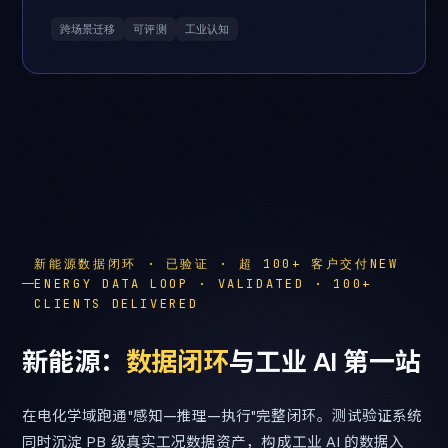
跨场景迁移
可评测
工业认知
新能源数据闭环 · 已验证 · 超 100+ 客户交付NEW
ENERGY DATA LOOP · VALIDATED · 100+
CLIENTS DELIVERED
新
能
源
：
数
据
闭
环
与
工
业
AI
第
一
站
在电化学域跑通"感知—推理—执行"完整闭环。测试验证系统
同时沉淀 PB 级真实工况数据资产，构成工业 AI 的数据入