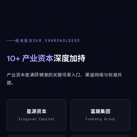
精准股东OUR SHAREHOLDERS
10+
产
业
资
本
深
度
加
持
产业资本是清研精准的关键场景入口、渠道网络与标准共
建。
星源资本
富晟集团
Xingyuan Capital
Fusheng Group