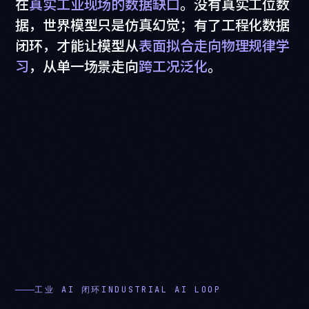
在
真
实
工
业
现
场
的
数
据
缺
口
。
没
有
真
实
工
位
数
据
，
世
界
模
型
只
是
仿
真
幻
觉
；
有
了
工
程
化
数
据
闭
环
，
才
能
让
模
型
从
表
面
拟
合
走
向
物
理
规
律
学
习
，
从
单
一
场
景
走
向
跨
工
况
泛
化
。
工业 AI 闭环INDUSTRIAL AI LOOP