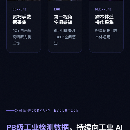
DEX-UMI
EGO
FLEX-UMI
灵巧手数
第一视角
跨本体遥
据采集
空间感知
操作采集
20+ 自由度 ·
6目相机阵列
轻量便携 · 跨
高精度力觉
· 360°空间感
本体通用
反馈
知
公司演进COMPANY EVOLUTION
PB
级
工
业
检
测
数
据
，
持
续
向
工
业
AI