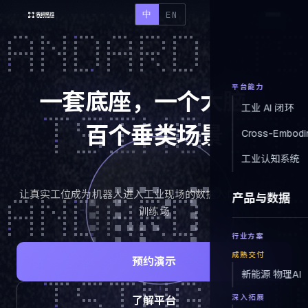
中
EN
平台能力
一套底座，
一个大脑，
工业 AI 闭环
百个垂类场景
Cross-Embodi
工业认知系统
让真实工位成为机器人进入工业现场的数据入口、验真场与
产品与数据
训练场
行业方案
成熟交付
预约演示
新能源 物理AI
深入拓展
了解平台