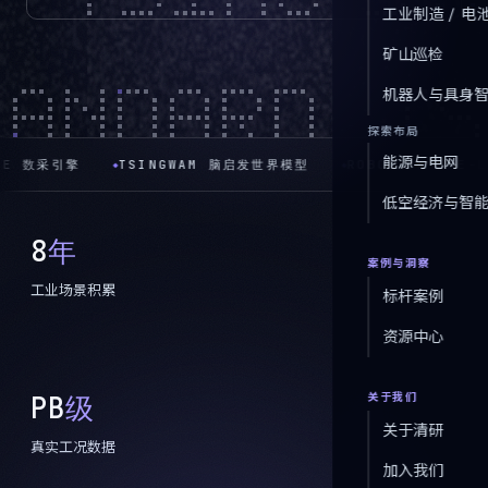
工业制造 / 电
矿山巡检
机器人与具身
探索布局
能源与电网
AM 脑启发世界模型
ROBOT-IN-THE-LOOP 产业级验真
CROS
◆
◆
低空经济与智
5
年
案例与洞察
工业场景积累
标杆案例
资源中心
PB
级
关于我们
关于清研
真实工况数据
加入我们